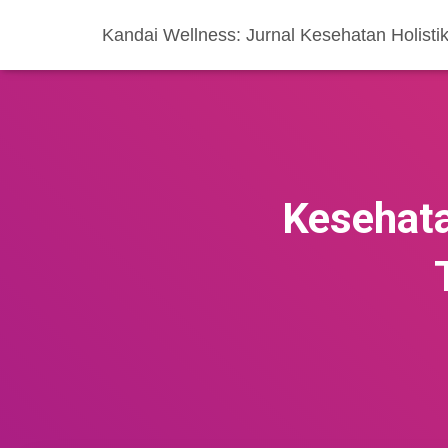
Kandai Wellness: Jurnal Kesehatan Holisti
Kesehata