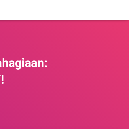
ahagiaan:
!