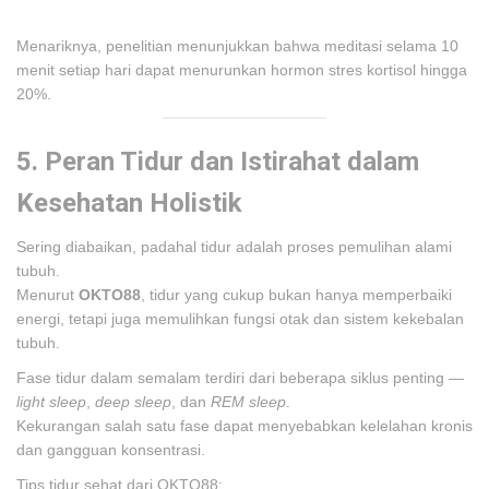
Menariknya, penelitian menunjukkan bahwa meditasi selama 10
menit setiap hari dapat menurunkan hormon stres kortisol hingga
20%.
5. Peran Tidur dan Istirahat dalam
Kesehatan Holistik
Sering diabaikan, padahal tidur adalah proses pemulihan alami
tubuh.
Menurut
OKTO88
, tidur yang cukup bukan hanya memperbaiki
energi, tetapi juga memulihkan fungsi otak dan sistem kekebalan
tubuh.
Fase tidur dalam semalam terdiri dari beberapa siklus penting —
light sleep
,
deep sleep
, dan
REM sleep
.
Kekurangan salah satu fase dapat menyebabkan kelelahan kronis
dan gangguan konsentrasi.
Tips tidur sehat dari OKTO88: