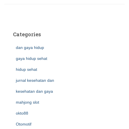
Categories
dan gaya hidup
gaya hidup sehat
hidup sehat
jurnal kesehatan dan
kesehatan dan gaya
mahjong slot
okto88
Otomotif