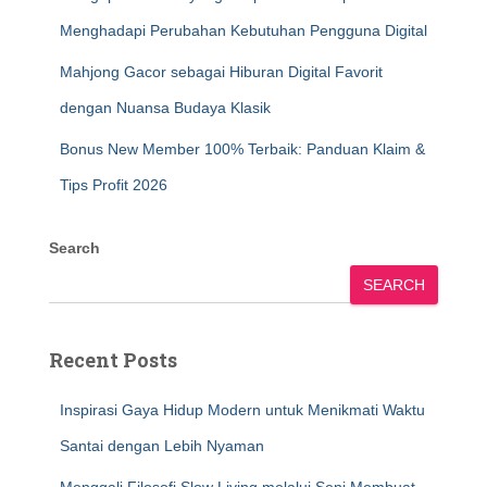
Menghadapi Perubahan Kebutuhan Pengguna Digital
Mahjong Gacor sebagai Hiburan Digital Favorit
dengan Nuansa Budaya Klasik
Bonus New Member 100% Terbaik: Panduan Klaim &
Tips Profit 2026
Search
SEARCH
Recent Posts
Inspirasi Gaya Hidup Modern untuk Menikmati Waktu
Santai dengan Lebih Nyaman
Menggali Filosofi Slow Living melalui Seni Membuat