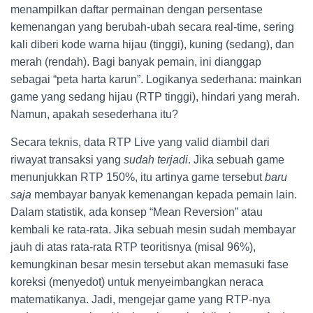
menampilkan daftar permainan dengan persentase
kemenangan yang berubah-ubah secara real-time, sering
kali diberi kode warna hijau (tinggi), kuning (sedang), dan
merah (rendah). Bagi banyak pemain, ini dianggap
sebagai “peta harta karun”. Logikanya sederhana: mainkan
game yang sedang hijau (RTP tinggi), hindari yang merah.
Namun, apakah sesederhana itu?
Secara teknis, data RTP Live yang valid diambil dari
riwayat transaksi yang
sudah terjadi
. Jika sebuah game
menunjukkan RTP 150%, itu artinya game tersebut
baru
saja
membayar banyak kemenangan kepada pemain lain.
Dalam statistik, ada konsep “Mean Reversion” atau
kembali ke rata-rata. Jika sebuah mesin sudah membayar
jauh di atas rata-rata RTP teoritisnya (misal 96%),
kemungkinan besar mesin tersebut akan memasuki fase
koreksi (menyedot) untuk menyeimbangkan neraca
matematikanya. Jadi, mengejar game yang RTP-nya