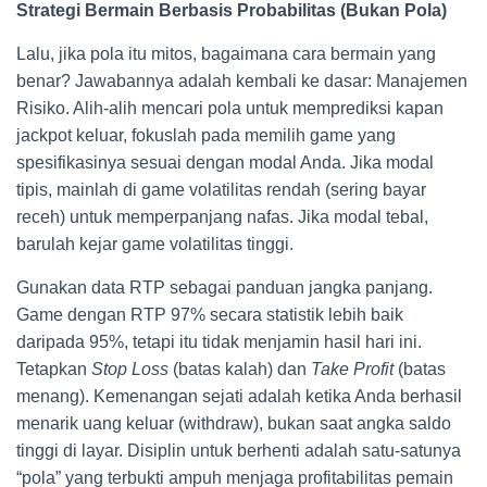
Strategi Bermain Berbasis Probabilitas (Bukan Pola)
Lalu, jika pola itu mitos, bagaimana cara bermain yang
benar? Jawabannya adalah kembali ke dasar: Manajemen
Risiko. Alih-alih mencari pola untuk memprediksi kapan
jackpot keluar, fokuslah pada memilih game yang
spesifikasinya sesuai dengan modal Anda. Jika modal
tipis, mainlah di game volatilitas rendah (sering bayar
receh) untuk memperpanjang nafas. Jika modal tebal,
barulah kejar game volatilitas tinggi.
Gunakan data RTP sebagai panduan jangka panjang.
Game dengan RTP 97% secara statistik lebih baik
daripada 95%, tetapi itu tidak menjamin hasil hari ini.
Tetapkan
Stop Loss
(batas kalah) dan
Take Profit
(batas
menang). Kemenangan sejati adalah ketika Anda berhasil
menarik uang keluar (withdraw), bukan saat angka saldo
tinggi di layar. Disiplin untuk berhenti adalah satu-satunya
“pola” yang terbukti ampuh menjaga profitabilitas pemain