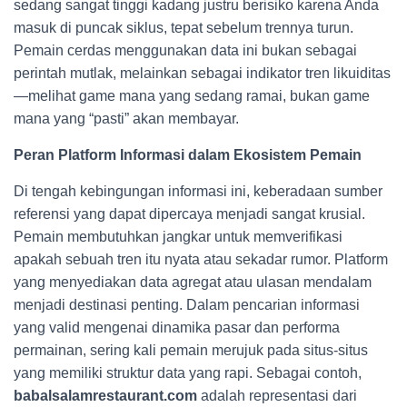
sedang sangat tinggi kadang justru berisiko karena Anda
masuk di puncak siklus, tepat sebelum trennya turun.
Pemain cerdas menggunakan data ini bukan sebagai
perintah mutlak, melainkan sebagai indikator tren likuiditas
—melihat game mana yang sedang ramai, bukan game
mana yang “pasti” akan membayar.
Peran Platform Informasi dalam Ekosistem Pemain
Di tengah kebingungan informasi ini, keberadaan sumber
referensi yang dapat dipercaya menjadi sangat krusial.
Pemain membutuhkan jangkar untuk memverifikasi
apakah sebuah tren itu nyata atau sekadar rumor. Platform
yang menyediakan data agregat atau ulasan mendalam
menjadi destinasi penting. Dalam pencarian informasi
yang valid mengenai dinamika pasar dan performa
permainan, sering kali pemain merujuk pada situs-situs
yang memiliki struktur data yang rapi. Sebagai contoh,
babalsalamrestaurant.com
adalah representasi dari