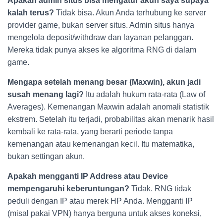
Apakah admin situs bisa mengatur akun saya supaya
kalah terus?
Tidak bisa. Akun Anda terhubung ke server
provider game, bukan server situs. Admin situs hanya
mengelola deposit/withdraw dan layanan pelanggan.
Mereka tidak punya akses ke algoritma RNG di dalam
game.
Mengapa setelah menang besar (Maxwin), akun jadi
susah menang lagi?
Itu adalah hukum rata-rata (Law of
Averages). Kemenangan Maxwin adalah anomali statistik
ekstrem. Setelah itu terjadi, probabilitas akan menarik hasil
kembali ke rata-rata, yang berarti periode tanpa
kemenangan atau kemenangan kecil. Itu matematika,
bukan settingan akun.
Apakah mengganti IP Address atau Device
mempengaruhi keberuntungan?
Tidak. RNG tidak
peduli dengan IP atau merek HP Anda. Mengganti IP
(misal pakai VPN) hanya berguna untuk akses koneksi,