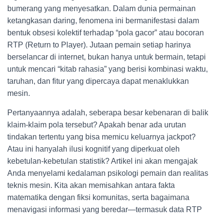
bumerang yang menyesatkan. Dalam dunia permainan
ketangkasan daring, fenomena ini bermanifestasi dalam
bentuk obsesi kolektif terhadap “pola gacor” atau bocoran
RTP (Return to Player). Jutaan pemain setiap harinya
berselancar di internet, bukan hanya untuk bermain, tetapi
untuk mencari “kitab rahasia” yang berisi kombinasi waktu,
taruhan, dan fitur yang dipercaya dapat menaklukkan
mesin.
Pertanyaannya adalah, seberapa besar kebenaran di balik
klaim-klaim pola tersebut? Apakah benar ada urutan
tindakan tertentu yang bisa memicu keluarnya jackpot?
Atau ini hanyalah ilusi kognitif yang diperkuat oleh
kebetulan-kebetulan statistik? Artikel ini akan mengajak
Anda menyelami kedalaman psikologi pemain dan realitas
teknis mesin. Kita akan memisahkan antara fakta
matematika dengan fiksi komunitas, serta bagaimana
menavigasi informasi yang beredar—termasuk data RTP