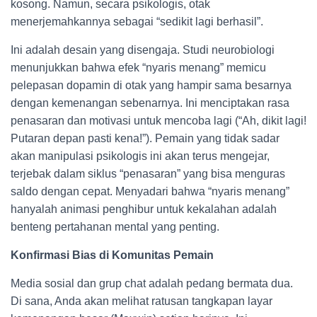
kosong. Namun, secara psikologis, otak
menerjemahkannya sebagai “sedikit lagi berhasil”.
Ini adalah desain yang disengaja. Studi neurobiologi
menunjukkan bahwa efek “nyaris menang” memicu
pelepasan dopamin di otak yang hampir sama besarnya
dengan kemenangan sebenarnya. Ini menciptakan rasa
penasaran dan motivasi untuk mencoba lagi (“Ah, dikit lagi!
Putaran depan pasti kena!”). Pemain yang tidak sadar
akan manipulasi psikologis ini akan terus mengejar,
terjebak dalam siklus “penasaran” yang bisa menguras
saldo dengan cepat. Menyadari bahwa “nyaris menang”
hanyalah animasi penghibur untuk kekalahan adalah
benteng pertahanan mental yang penting.
Konfirmasi Bias di Komunitas Pemain
Media sosial dan grup chat adalah pedang bermata dua.
Di sana, Anda akan melihat ratusan tangkapan layar