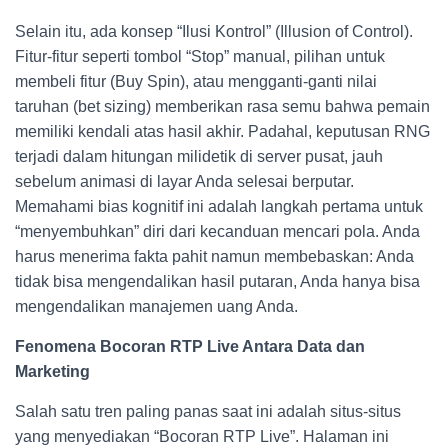
Selain itu, ada konsep “Ilusi Kontrol” (Illusion of Control).
Fitur-fitur seperti tombol “Stop” manual, pilihan untuk
membeli fitur (Buy Spin), atau mengganti-ganti nilai
taruhan (bet sizing) memberikan rasa semu bahwa pemain
memiliki kendali atas hasil akhir. Padahal, keputusan RNG
terjadi dalam hitungan milidetik di server pusat, jauh
sebelum animasi di layar Anda selesai berputar.
Memahami bias kognitif ini adalah langkah pertama untuk
“menyembuhkan” diri dari kecanduan mencari pola. Anda
harus menerima fakta pahit namun membebaskan: Anda
tidak bisa mengendalikan hasil putaran, Anda hanya bisa
mengendalikan manajemen uang Anda.
Fenomena Bocoran RTP Live Antara Data dan
Marketing
Salah satu tren paling panas saat ini adalah situs-situs
yang menyediakan “Bocoran RTP Live”. Halaman ini