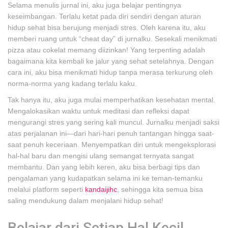
Selama menulis jurnal ini, aku juga belajar pentingnya
keseimbangan. Terlalu ketat pada diri sendiri dengan aturan
hidup sehat bisa berujung menjadi stres. Oleh karena itu, aku
memberi ruang untuk “cheat day” di jurnalku. Sesekali menikmati
pizza atau cokelat memang diizinkan! Yang terpenting adalah
bagaimana kita kembali ke jalur yang sehat setelahnya. Dengan
cara ini, aku bisa menikmati hidup tanpa merasa terkurung oleh
norma-norma yang kadang terlalu kaku.
Tak hanya itu, aku juga mulai memperhatikan kesehatan mental.
Mengalokasikan waktu untuk meditasi dan refleksi dapat
mengurangi stres yang sering kali muncul. Jurnalku menjadi saksi
atas perjalanan ini—dari hari-hari penuh tantangan hingga saat-
saat penuh keceriaan. Menyempatkan diri untuk mengeksplorasi
hal-hal baru dan mengisi ulang semangat ternyata sangat
membantu. Dan yang lebih keren, aku bisa berbagi tips dan
pengalaman yang kudapatkan selama ini ke teman-temanku
melalui platform seperti
kandaijihc
, sehingga kita semua bisa
saling mendukung dalam menjalani hidup sehat!
Belajar dari Setiap Hal Kecil