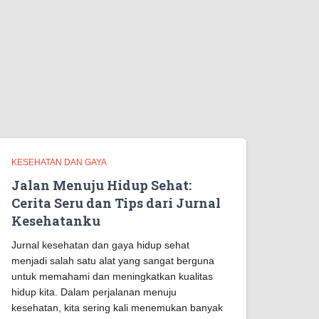
KESEHATAN DAN GAYA
Jalan Menuju Hidup Sehat:
Cerita Seru dan Tips dari Jurnal
Kesehatanku
Jurnal kesehatan dan gaya hidup sehat
menjadi salah satu alat yang sangat berguna
untuk memahami dan meningkatkan kualitas
hidup kita. Dalam perjalanan menuju
kesehatan, kita sering kali menemukan banyak