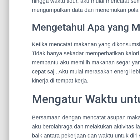
hingga waktu tidur, aku mulai mencatat s
mengumpulkan data dan menemukan pola 
Mengetahui Apa yang M
Ketika mencatat makanan yang dikonsumsi, 
Tidak hanya sekadar memperhatikan kalori,
membantu aku memilih makanan segar yang
cepat saji. Aku mulai merasakan energi le
kinerja di tempat kerja.
Mengatur Waktu untuk
Bersamaan dengan mencatat asupan maka
aku berolahraga dan melakukan aktivitas
baik antara pekerjaan dan waktu untuk diri 