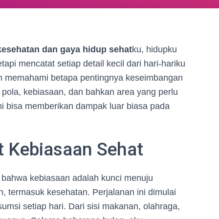
 kesehatan dan gaya hidup sehat
ku, hidupku
tapi mencatat setiap detail kecil dari hari-hariku
am memahami betapa pentingnya keseimbangan
t pola, kebiasaan, dan bahkan area yang perlu
 ini bisa memberikan dampak luar biasa pada
t Kebiasaan Sehat
r bahwa kebiasaan adalah kunci menuju
 termasuk kesehatan. Perjalanan ini dimulai
si setiap hari. Dari sisi makanan, olahraga,