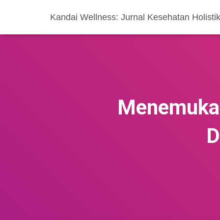
Kandai Wellness: Jurnal Kesehatan Holisti
Menemukan 
D