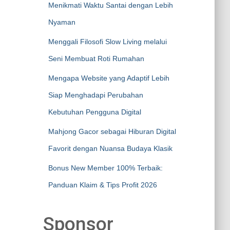
Menikmati Waktu Santai dengan Lebih
Nyaman
Menggali Filosofi Slow Living melalui
Seni Membuat Roti Rumahan
Mengapa Website yang Adaptif Lebih
Siap Menghadapi Perubahan
Kebutuhan Pengguna Digital
Mahjong Gacor sebagai Hiburan Digital
Favorit dengan Nuansa Budaya Klasik
Bonus New Member 100% Terbaik:
Panduan Klaim & Tips Profit 2026
Sponsor