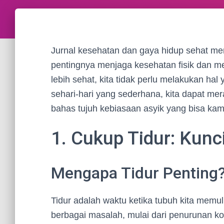
Jurnal kesehatan dan gaya hidup sehat men
pentingnya menjaga kesehatan fisik dan me
lebih sehat, kita tidak perlu melakukan h
sehari-hari yang sederhana, kita dapat mer
bahas tujuh kebiasaan asyik yang bisa kam
1. Cukup Tidur: Kun
Mengapa Tidur Penting
Tidur adalah waktu ketika tubuh kita memu
berbagai masalah, mulai dari penurunan k