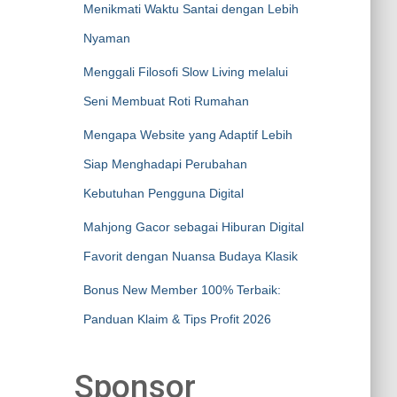
Menikmati Waktu Santai dengan Lebih
Nyaman
Menggali Filosofi Slow Living melalui
Seni Membuat Roti Rumahan
Mengapa Website yang Adaptif Lebih
Siap Menghadapi Perubahan
Kebutuhan Pengguna Digital
Mahjong Gacor sebagai Hiburan Digital
Favorit dengan Nuansa Budaya Klasik
Bonus New Member 100% Terbaik:
Panduan Klaim & Tips Profit 2026
Sponsor