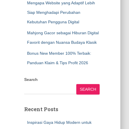
Mengapa Website yang Adaptif Lebih
Siap Menghadapi Perubahan
Kebutuhan Pengguna Digital
Mahjong Gacor sebagai Hiburan Digital
Favorit dengan Nuansa Budaya Klasik
Bonus New Member 100% Terbaik:
Panduan Klaim & Tips Profit 2026
Search
SEARCH
Recent Posts
Inspirasi Gaya Hidup Modern untuk