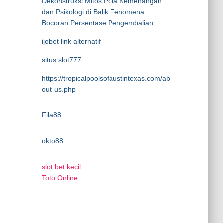
Dekonstruksi Mitos Pola Kemenangan
dan Psikologi di Balik Fenomena
Bocoran Persentase Pengembalian
ijobet link alternatif
situs slot777
https://tropicalpoolsofaustintexas.com/ab
out-us.php
Fila88
okto88
slot bet kecil
Toto Online