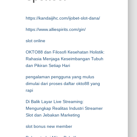
https://kandaijihc.com/ijobet-slot-dana/
https://www.alliespirits.com/gin/
slot online
OKTO88 dan Filosofi Kesehatan Holistik:
Rahasia Menjaga Keseimbangan Tubuh
dan Pikiran Setiap Hari
pengalaman pengguna yang mulus
dimulai dari proses daftar okto88 yang
rapi
Di Balik Layar Live Streaming:
Mengungkap Realitas Industri Streamer
Slot dan Jebakan Marketing
slot bonus new member