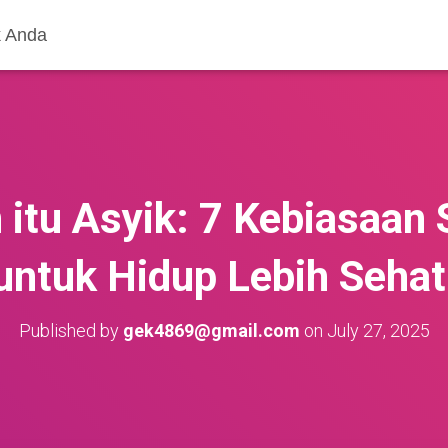
k Anda
itu Asyik: 7 Kebiasaan 
untuk Hidup Lebih Sehat
Published by
gek4869@gmail.com
on
July 27, 2025