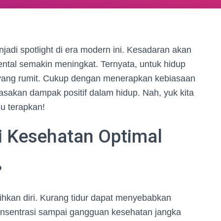
jadi spotlight di era modern ini. Kesadaran akan
ntal semakin meningkat. Ternyata, untuk hidup
al yang rumit. Cukup dengan menerapkan kebiasaan
asakan dampak positif dalam hidup. Nah, yuk kita
u terapkan!
ci Kesehatan Optimal
?
lihkan diri. Kurang tidur dapat menyebabkan
onsentrasi sampai gangguan kesehatan jangka