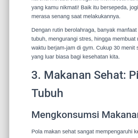
yang kamu nikmati! Baik itu bersepeda, jo
merasa senang saat melakukannya.
Dengan rutin berolahraga, banyak manfaat 
tubuh, mengurangi stres, hingga membuat m
waktu berjam-jam di gym. Cukup 30 menit 
yang luar biasa bagi kesehatan kita.
3. Makanan Sehat: Pi
Tubuh
Mengkonsumsi Makanan
Pola makan sehat sangat mempengaruhi kes