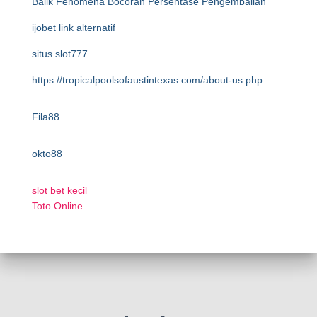
Balik Fenomena Bocoran Persentase Pengembalian
ijobet link alternatif
situs slot777
https://tropicalpoolsofaustintexas.com/about-us.php
Fila88
okto88
slot bet kecil
Toto Online