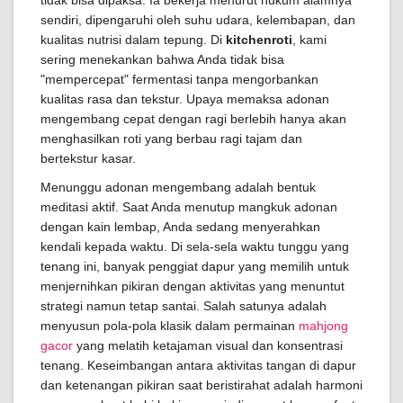
tidak bisa dipaksa. Ia bekerja menurut hukum alamnya
sendiri, dipengaruhi oleh suhu udara, kelembapan, dan
kualitas nutrisi dalam tepung. Di
kitchenroti
, kami
sering menekankan bahwa Anda tidak bisa
"mempercepat" fermentasi tanpa mengorbankan
kualitas rasa dan tekstur. Upaya memaksa adonan
mengembang cepat dengan ragi berlebih hanya akan
menghasilkan roti yang berbau ragi tajam dan
bertekstur kasar.
Menunggu adonan mengembang adalah bentuk
meditasi aktif. Saat Anda menutup mangkuk adonan
dengan kain lembap, Anda sedang menyerahkan
kendali kepada waktu. Di sela-sela waktu tunggu yang
tenang ini, banyak penggiat dapur yang memilih untuk
menjernihkan pikiran dengan aktivitas yang menuntut
strategi namun tetap santai. Salah satunya adalah
menyusun pola-pola klasik dalam permainan
mahjong
gacor
yang melatih ketajaman visual dan konsentrasi
tenang. Keseimbangan antara aktivitas tangan di dapur
dan ketenangan pikiran saat beristirahat adalah harmoni