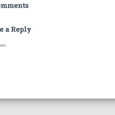
omments
e a Reply
ent.