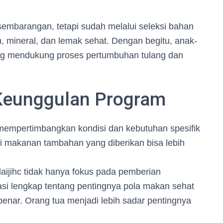
mbarangan, tetapi sudah melalui seleksi bahan
in, mineral, dan lemak sehat. Dengan begitu, anak-
ng mendukung proses pertumbuhan tulang dan
 Keunggulan Program
mempertimbangkan kondisi dan kebutuhan spesifik
si makanan tambahan yang diberikan bisa lebih
ijihc tidak hanya fokus pada pemberian
si lengkap tentang pentingnya pola makan sehat
enar. Orang tua menjadi lebih sadar pentingnya