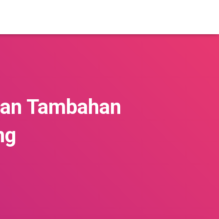
anan Tambahan
ng