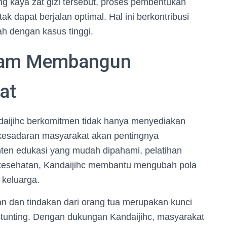
kaya zat gizi tersebut, proses pembentukan
tak dapat berjalan optimal. Hal ini berkontribusi
ah dengan kasus tinggi.
alam Membangun
at
ndaijihc berkomitmen tidak hanya menyediakan
 kesadaran masyarakat akan pentingnya
onten edukasi yang mudah dipahami, pelatihan
 kesehatan, Kandaijihc membantu mengubah pola
 keluarga.
an dan tindakan dari orang tua merupakan kunci
tunting. Dengan dukungan Kandaijihc, masyarakat