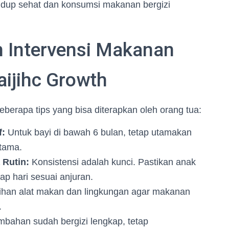
idup sehat dan konsumsi makanan bergizi
 Intervensi Makanan
ijihc Growth
eberapa tips yang bisa diterapkan oleh orang tua:
f:
Untuk bayi di bawah 6 bulan, tetap utamakan
utama.
Rutin:
Konsistensi adalah kunci. Pastikan anak
 hari sesuai anjuran.
ihan alat makan dan lingkungan agar makanan
.
ahan sudah bergizi lengkap, tetap