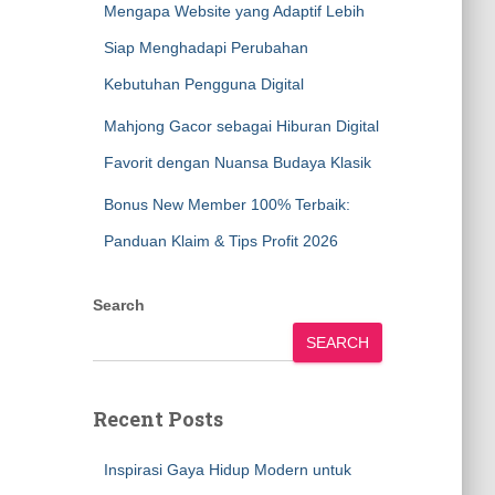
Mengapa Website yang Adaptif Lebih
Siap Menghadapi Perubahan
Kebutuhan Pengguna Digital
Mahjong Gacor sebagai Hiburan Digital
Favorit dengan Nuansa Budaya Klasik
Bonus New Member 100% Terbaik:
Panduan Klaim & Tips Profit 2026
Search
SEARCH
Recent Posts
Inspirasi Gaya Hidup Modern untuk