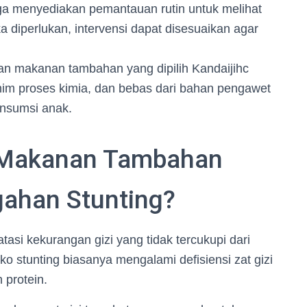
ga menyediakan pemantauan rutin untuk melihat
diperlukan, intervensi dapat disesuaikan agar
 makanan tambahan yang dipilih Kandaijihc
nim proses kimia, dan bebas dari bahan pengawet
onsumsi anak.
 Makanan Tambahan
gahan Stunting?
si kekurangan gizi yang tidak tercukupi dari
o stunting biasanya mengalami defisiensi zat gizi
n protein.