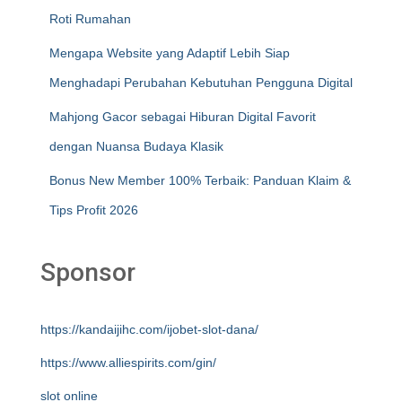
Roti Rumahan
Mengapa Website yang Adaptif Lebih Siap
Menghadapi Perubahan Kebutuhan Pengguna Digital
Mahjong Gacor sebagai Hiburan Digital Favorit
dengan Nuansa Budaya Klasik
Bonus New Member 100% Terbaik: Panduan Klaim &
Tips Profit 2026
Sponsor
https://kandaijihc.com/ijobet-slot-dana/
https://www.alliespirits.com/gin/
slot online