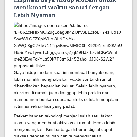
Menikmati Waktu Santai dengan
Lebih Nyaman
Gaya hidup modern saat ini membuat banyak orang
lebih memilih menghabiskan waktu santai di rumah
dibandingkan bepergian keluar. Selain lebih nyaman,
aktivitas di rumah juga dianggap lebih praktis dan
mampu memberikan suasana rileks setelah menjalani
rutinitas sehari-hari yang padat.
Perkembangan teknologi menjadi salah satu faktor
utama yang membuat aktivitas di rumah terasa lebih
menyenangkan. Kini berbagai hiburan digital dapat
diakses dengan mudah hanya menggunakan