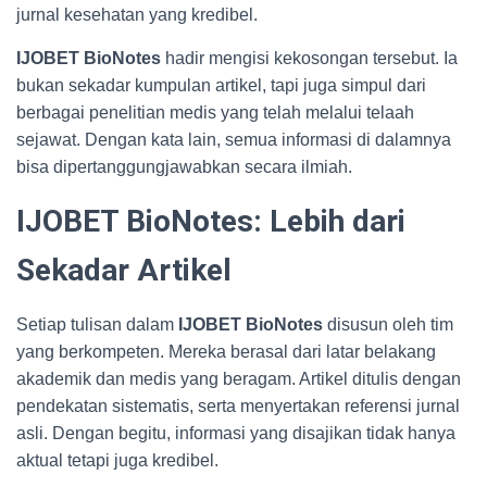
jurnal kesehatan yang kredibel.
IJOBET BioNotes
hadir mengisi kekosongan tersebut. Ia
bukan sekadar kumpulan artikel, tapi juga simpul dari
berbagai penelitian medis yang telah melalui telaah
sejawat. Dengan kata lain, semua informasi di dalamnya
bisa dipertanggungjawabkan secara ilmiah.
IJOBET BioNotes: Lebih dari
Sekadar Artikel
Setiap tulisan dalam
IJOBET BioNotes
disusun oleh tim
yang berkompeten. Mereka berasal dari latar belakang
akademik dan medis yang beragam. Artikel ditulis dengan
pendekatan sistematis, serta menyertakan referensi jurnal
asli. Dengan begitu, informasi yang disajikan tidak hanya
aktual tetapi juga kredibel.