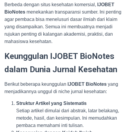
Berbeda dengan situs kesehatan komersial,
IJOBET
BioNotes
menekankan transparansi sumber. Ini penting
agar pembaca bisa menelusuri dasar ilmiah dari klaim
yang disampaikan. Semua ini membuatnya menjadi
rujukan penting di kalangan akademisi, praktisi, dan
mahasiswa kesehatan.
Keunggulan IJOBET BioNotes
dalam Dunia Jurnal Kesehatan
Berikut beberapa keunggulan
IJOBET BioNotes
yang
menjadikannya unggul di niche jurnal kesehatan:
Struktur Artikel yang Sistematis
Setiap artikel dimulai dari abstrak, latar belakang,
metode, hasil, dan kesimpulan. Ini memudahkan
pembaca memahami inti tulisan.