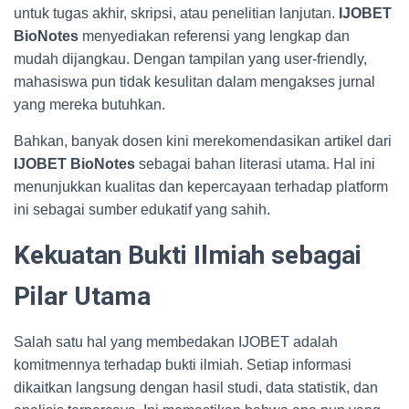
untuk tugas akhir, skripsi, atau penelitian lanjutan.
IJOBET
BioNotes
menyediakan referensi yang lengkap dan
mudah dijangkau. Dengan tampilan yang user-friendly,
mahasiswa pun tidak kesulitan dalam mengakses jurnal
yang mereka butuhkan.
Bahkan, banyak dosen kini merekomendasikan artikel dari
IJOBET BioNotes
sebagai bahan literasi utama. Hal ini
menunjukkan kualitas dan kepercayaan terhadap platform
ini sebagai sumber edukatif yang sahih.
Kekuatan Bukti Ilmiah sebagai
Pilar Utama
Salah satu hal yang membedakan IJOBET adalah
komitmennya terhadap bukti ilmiah. Setiap informasi
dikaitkan langsung dengan hasil studi, data statistik, dan