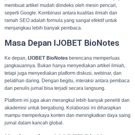
membuat artikel mudah diindeks oleh mesin pencari,
seperti Google. Kombinasi antara kualitas ilmiah dan
ramah SEO adalah formula yang sangat efektif untuk
menjangkau lebih banyak pembaca.
Masa Depan IJOBET BioNotes
Ke depan,
IJOBET BioNotes
berencana memperluas
jangkauannya. Bukan hanya menyediakan artikel ilmiah,
tetapi juga menyediakan platform diskusi, webinar, dan
pelatihan daring. Dengan begitu, interaksi antara pembaca
dan penulis jurnal bisa terjadi secara langsung.
Platform ini juga akan merangkul lebih banyak peneliti dan
akademisi untuk bergabung. Kolaborasi ini diharapkan
mampu memperkaya konten dan meningkatkan daya saing
jurnal dalam kancah global.