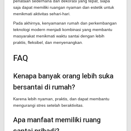
penataan sederhana dan dekorasi yang tepat, siapa
saja dapat memiliki ruangan nyaman dan estetik untuk
menikmati aktivitas sehari-hari.
Pada akhirnya, kenyamanan rumah dan perkembangan
teknologi modern menjadi kombinasi yang membantu
masyarakat menikmati waktu santai dengan lebih
praktis, fleksibel, dan menyenangkan.
FAQ
Kenapa banyak orang lebih suka
bersantai di rumah?
Karena lebih nyaman, praktis, dan dapat membantu
mengurangi stres setelah beraktivitas.
Apa manfaat memiliki ruang