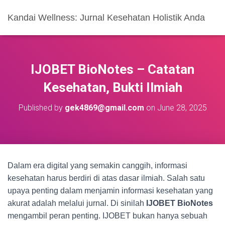
Kandai Wellness: Jurnal Kesehatan Holistik Anda
IJOBET BioNotes – Catatan
Kesehatan, Bukti Ilmiah
Published by
gek4869@gmail.com
on
June 28, 2025
Dalam era digital yang semakin canggih, informasi
kesehatan harus berdiri di atas dasar ilmiah. Salah satu
upaya penting dalam menjamin informasi kesehatan yang
akurat adalah melalui jurnal. Di sinilah
IJOBET BioNotes
mengambil peran penting. IJOBET bukan hanya sebuah