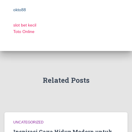
okto88
slot bet kecil
Toto Online
Related Posts
UNCATEGORIZED
Inspirasi Gaya Hidup Modern untuk