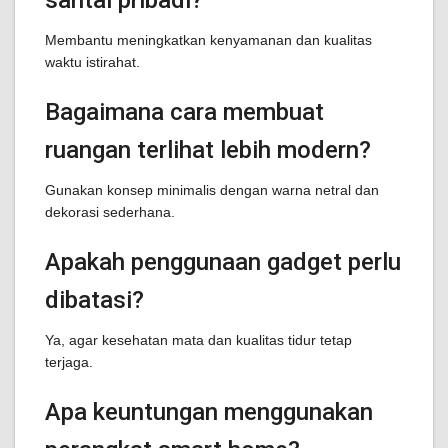
santai pribadi?
Membantu meningkatkan kenyamanan dan kualitas
waktu istirahat.
Bagaimana cara membuat
ruangan terlihat lebih modern?
Gunakan konsep minimalis dengan warna netral dan
dekorasi sederhana.
Apakah penggunaan gadget perlu
dibatasi?
Ya, agar kesehatan mata dan kualitas tidur tetap
terjaga.
Apa keuntungan menggunakan