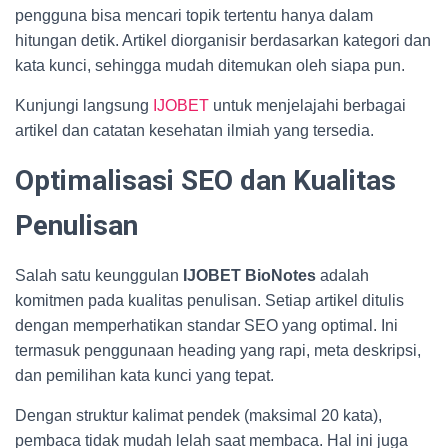
pengguna bisa mencari topik tertentu hanya dalam
hitungan detik. Artikel diorganisir berdasarkan kategori dan
kata kunci, sehingga mudah ditemukan oleh siapa pun.
Kunjungi langsung
IJOBET
untuk menjelajahi berbagai
artikel dan catatan kesehatan ilmiah yang tersedia.
Optimalisasi SEO dan Kualitas
Penulisan
Salah satu keunggulan
IJOBET BioNotes
adalah
komitmen pada kualitas penulisan. Setiap artikel ditulis
dengan memperhatikan standar SEO yang optimal. Ini
termasuk penggunaan heading yang rapi, meta deskripsi,
dan pemilihan kata kunci yang tepat.
Dengan struktur kalimat pendek (maksimal 20 kata),
pembaca tidak mudah lelah saat membaca. Hal ini juga