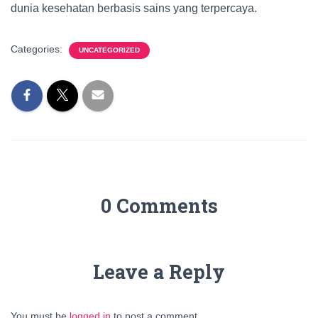
dunia kesehatan berbasis sains yang terpercaya.
Categories:
UNCATEGORIZED
0 Comments
Leave a Reply
You must be
logged in
to post a comment.