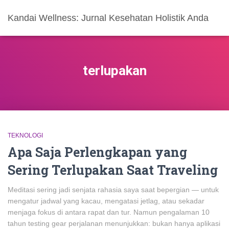
Kandai Wellness: Jurnal Kesehatan Holistik Anda
terlupakan
TEKNOLOGI
Apa Saja Perlengkapan yang
Sering Terlupakan Saat Traveling
Meditasi sering jadi senjata rahasia saya saat bepergian — untuk
mengatur jadwal yang kacau, mengatasi jetlag, atau sekadar
menjaga fokus di antara rapat dan tur. Namun pengalaman 10
tahun testing gear perjalanan menunjukkan: bukan hanya aplikasi