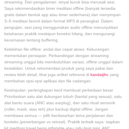
streaming. Dari pengalaman: sinyal buruk bisa merusak sesi.
Saya rekomendasikan timer meditasi offline (banyak tersedia
gratis dalam bentuk app atau timer sederhana) dan menyimpan
3–5 meditasi favorit dalam format MP3 di perangkat. Dalam
pengujian, sesi yang menggunakan audio offline menunjukkan
ketahanan praktik meskipun koneksi hilang, dan mengurangi
kecemasan tentang buffering.
Kelebihan file offline: andal dan cepat akses. Kekurangan:
memerlukan persiapan. Perbandingan dengan streaming:
streaming unggul bila membutuhkan variasi, offline unggul dalam
kestabilan. Untuk rekomendasi produk yang saya pakai dan
review lebih detail, lihat juga artikel referensi di
kandaijihc
yang
membahas opsi-opsi aplikasi dan file cadangan.
Kesimpulan: perlengkapan kecil membuat perbedaan besar.
Prioritaskan satu alat dukungan tubuh (bantal yang sesuai), satu
alat bantu suara (ANC atau earplug), dan satu ritual sensorik
(roller, mask, atau teh) plus backup digital offline. Jangan
membawa semua — pilih berdasarkan lama perjalanan dan
konteks (penerbangan vs retreat). Praktik terbaik saya: siapkan
kit meditasi travel berisi inflatable atau zafu lipat mini, ANC