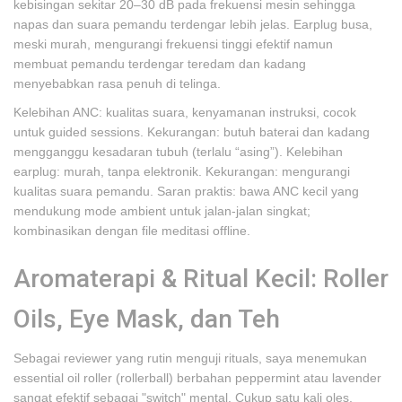
kebisingan sekitar 20–30 dB pada frekuensi mesin sehingga
napas dan suara pemandu terdengar lebih jelas. Earplug busa,
meski murah, mengurangi frekuensi tinggi efektif namun
membuat pemandu terdengar teredam dan kadang
menyebabkan rasa penuh di telinga.
Kelebihan ANC: kualitas suara, kenyamanan instruksi, cocok
untuk guided sessions. Kekurangan: butuh baterai dan kadang
mengganggu kesadaran tubuh (terlalu “asing”). Kelebihan
earplug: murah, tanpa elektronik. Kekurangan: mengurangi
kualitas suara pemandu. Saran praktis: bawa ANC kecil yang
mendukung mode ambient untuk jalan-jalan singkat;
kombinasikan dengan file meditasi offline.
Aromaterapi & Ritual Kecil: Roller
Oils, Eye Mask, dan Teh
Sebagai reviewer yang rutin menguji rituals, saya menemukan
essential oil roller (rollerball) berbahan peppermint atau lavender
sangat efektif sebagai "switch" mental. Cukup satu kali oles,