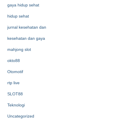
gaya hidup sehat
hidup sehat
jurnal kesehatan dan
kesehatan dan gaya
mahjong slot
okto88
Otomotif
rtp live
SLOT88
Teknologi
Uncategorized