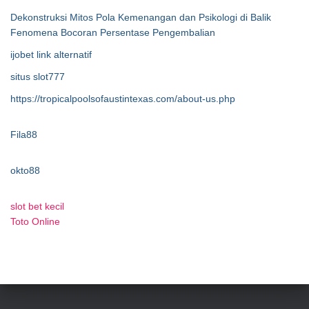
Dekonstruksi Mitos Pola Kemenangan dan Psikologi di Balik
Fenomena Bocoran Persentase Pengembalian
ijobet link alternatif
situs slot777
https://tropicalpoolsofaustintexas.com/about-us.php
Fila88
okto88
slot bet kecil
Toto Online