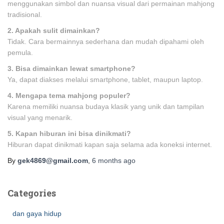
menggunakan simbol dan nuansa visual dari permainan mahjong
tradisional.
2. Apakah sulit dimainkan?
Tidak. Cara bermainnya sederhana dan mudah dipahami oleh
pemula.
3. Bisa dimainkan lewat smartphone?
Ya, dapat diakses melalui smartphone, tablet, maupun laptop.
4. Mengapa tema mahjong populer?
Karena memiliki nuansa budaya klasik yang unik dan tampilan
visual yang menarik.
5. Kapan hiburan ini bisa dinikmati?
Hiburan dapat dinikmati kapan saja selama ada koneksi internet.
By
gek4869@gmail.com
,
6 months
ago
Categories
dan gaya hidup