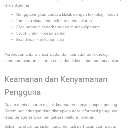
terus digemari:
Menggabungkan budaya klasik dengan teknologi modern
Tampilan visual menarik dan penuh warna
Cara bermain sederhana dan mudah dipahami
Cocok untuk hiburan santai
Bisa dimainkan kapan saja
Perpaduan antara unsur tradisi dan kemudahan teknologi
membuat hiburan ini terasa unik dan tidak cepat membosankan.
Keamanan dan Kenyamanan
Pengguna
Dalam dunia hiburan digital, keamanan menjadi aspek penting.
Sistem perlindungan data diterapkan agar informasi pengguna
tetap terjaga selama mengakses platform hiburan.
Selain itu, stabilitas sistem juga menjadi perhatian utama agar