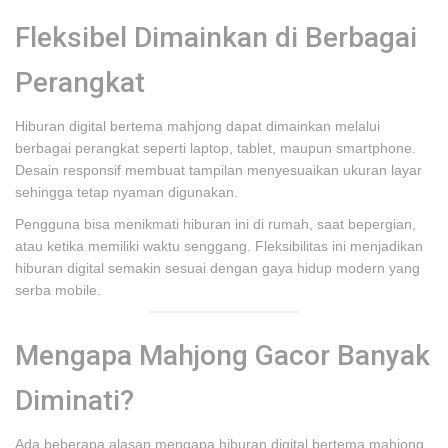
Fleksibel Dimainkan di Berbagai
Perangkat
Hiburan digital bertema mahjong dapat dimainkan melalui
berbagai perangkat seperti laptop, tablet, maupun smartphone.
Desain responsif membuat tampilan menyesuaikan ukuran layar
sehingga tetap nyaman digunakan.
Pengguna bisa menikmati hiburan ini di rumah, saat bepergian,
atau ketika memiliki waktu senggang. Fleksibilitas ini menjadikan
hiburan digital semakin sesuai dengan gaya hidup modern yang
serba mobile.
Mengapa Mahjong Gacor Banyak
Diminati?
Ada beberapa alasan mengapa hiburan digital bertema mahjong