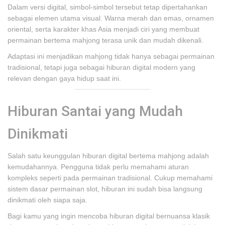
Dalam versi digital, simbol-simbol tersebut tetap dipertahankan
sebagai elemen utama visual. Warna merah dan emas, ornamen
oriental, serta karakter khas Asia menjadi ciri yang membuat
permainan bertema mahjong terasa unik dan mudah dikenali.
Adaptasi ini menjadikan mahjong tidak hanya sebagai permainan
tradisional, tetapi juga sebagai hiburan digital modern yang
relevan dengan gaya hidup saat ini.
Hiburan Santai yang Mudah
Dinikmati
Salah satu keunggulan hiburan digital bertema mahjong adalah
kemudahannya. Pengguna tidak perlu memahami aturan
kompleks seperti pada permainan tradisional. Cukup memahami
sistem dasar permainan slot, hiburan ini sudah bisa langsung
dinikmati oleh siapa saja.
Bagi kamu yang ingin mencoba hiburan digital bernuansa klasik