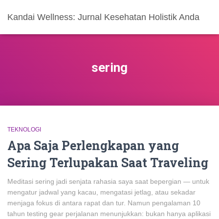
Kandai Wellness: Jurnal Kesehatan Holistik Anda
sering
TEKNOLOGI
Apa Saja Perlengkapan yang
Sering Terlupakan Saat Traveling
Meditasi sering jadi senjata rahasia saya saat bepergian — untuk
mengatur jadwal yang kacau, mengatasi jetlag, atau sekadar
menjaga fokus di antara rapat dan tur. Namun pengalaman 10
tahun testing gear perjalanan menunjukkan: bukan hanya aplikasi