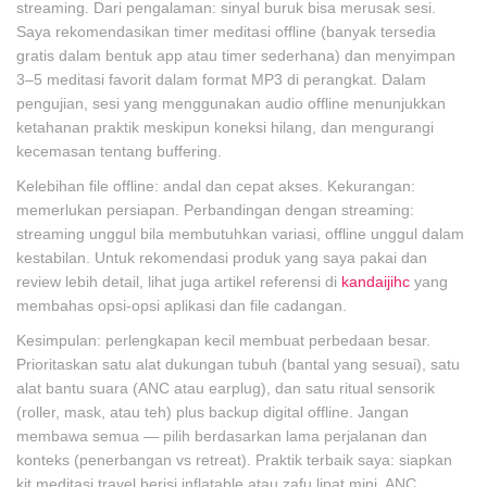
streaming. Dari pengalaman: sinyal buruk bisa merusak sesi.
Saya rekomendasikan timer meditasi offline (banyak tersedia
gratis dalam bentuk app atau timer sederhana) dan menyimpan
3–5 meditasi favorit dalam format MP3 di perangkat. Dalam
pengujian, sesi yang menggunakan audio offline menunjukkan
ketahanan praktik meskipun koneksi hilang, dan mengurangi
kecemasan tentang buffering.
Kelebihan file offline: andal dan cepat akses. Kekurangan:
memerlukan persiapan. Perbandingan dengan streaming:
streaming unggul bila membutuhkan variasi, offline unggul dalam
kestabilan. Untuk rekomendasi produk yang saya pakai dan
review lebih detail, lihat juga artikel referensi di
kandaijihc
yang
membahas opsi-opsi aplikasi dan file cadangan.
Kesimpulan: perlengkapan kecil membuat perbedaan besar.
Prioritaskan satu alat dukungan tubuh (bantal yang sesuai), satu
alat bantu suara (ANC atau earplug), dan satu ritual sensorik
(roller, mask, atau teh) plus backup digital offline. Jangan
membawa semua — pilih berdasarkan lama perjalanan dan
konteks (penerbangan vs retreat). Praktik terbaik saya: siapkan
kit meditasi travel berisi inflatable atau zafu lipat mini, ANC