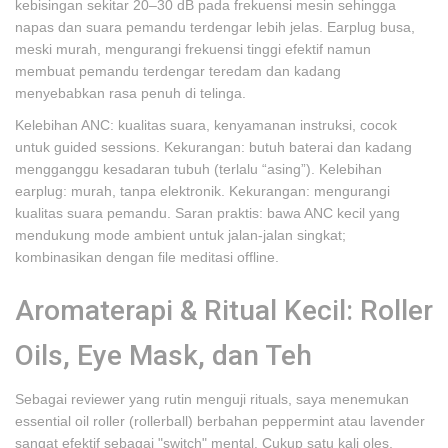
kebisingan sekitar 20–30 dB pada frekuensi mesin sehingga
napas dan suara pemandu terdengar lebih jelas. Earplug busa,
meski murah, mengurangi frekuensi tinggi efektif namun
membuat pemandu terdengar teredam dan kadang
menyebabkan rasa penuh di telinga.
Kelebihan ANC: kualitas suara, kenyamanan instruksi, cocok
untuk guided sessions. Kekurangan: butuh baterai dan kadang
mengganggu kesadaran tubuh (terlalu “asing”). Kelebihan
earplug: murah, tanpa elektronik. Kekurangan: mengurangi
kualitas suara pemandu. Saran praktis: bawa ANC kecil yang
mendukung mode ambient untuk jalan-jalan singkat;
kombinasikan dengan file meditasi offline.
Aromaterapi & Ritual Kecil: Roller
Oils, Eye Mask, dan Teh
Sebagai reviewer yang rutin menguji rituals, saya menemukan
essential oil roller (rollerball) berbahan peppermint atau lavender
sangat efektif sebagai "switch" mental. Cukup satu kali oles,