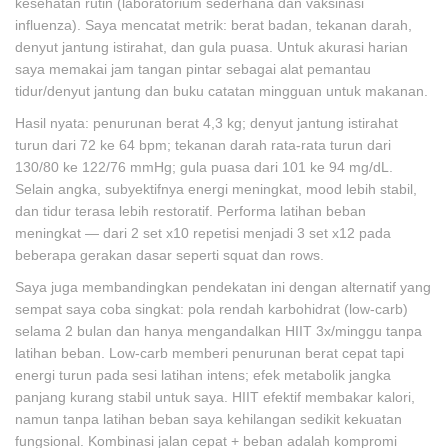
kesehatan rutin (laboratorium sederhana dan vaksinasi
influenza). Saya mencatat metrik: berat badan, tekanan darah,
denyut jantung istirahat, dan gula puasa. Untuk akurasi harian
saya memakai jam tangan pintar sebagai alat pemantau
tidur/denyut jantung dan buku catatan mingguan untuk makanan.
Hasil nyata: penurunan berat 4,3 kg; denyut jantung istirahat
turun dari 72 ke 64 bpm; tekanan darah rata-rata turun dari
130/80 ke 122/76 mmHg; gula puasa dari 101 ke 94 mg/dL.
Selain angka, subyektifnya energi meningkat, mood lebih stabil,
dan tidur terasa lebih restoratif. Performa latihan beban
meningkat — dari 2 set x10 repetisi menjadi 3 set x12 pada
beberapa gerakan dasar seperti squat dan rows.
Saya juga membandingkan pendekatan ini dengan alternatif yang
sempat saya coba singkat: pola rendah karbohidrat (low-carb)
selama 2 bulan dan hanya mengandalkan HIIT 3x/minggu tanpa
latihan beban. Low-carb memberi penurunan berat cepat tapi
energi turun pada sesi latihan intens; efek metabolik jangka
panjang kurang stabil untuk saya. HIIT efektif membakar kalori,
namun tanpa latihan beban saya kehilangan sedikit kekuatan
fungsional. Kombinasi jalan cepat + beban adalah kompromi