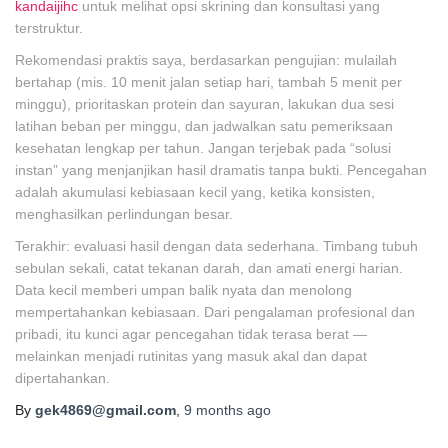
kandaijihc
untuk melihat opsi skrining dan konsultasi yang
terstruktur.
Rekomendasi praktis saya, berdasarkan pengujian: mulailah
bertahap (mis. 10 menit jalan setiap hari, tambah 5 menit per
minggu), prioritaskan protein dan sayuran, lakukan dua sesi
latihan beban per minggu, dan jadwalkan satu pemeriksaan
kesehatan lengkap per tahun. Jangan terjebak pada “solusi
instan” yang menjanjikan hasil dramatis tanpa bukti. Pencegahan
adalah akumulasi kebiasaan kecil yang, ketika konsisten,
menghasilkan perlindungan besar.
Terakhir: evaluasi hasil dengan data sederhana. Timbang tubuh
sebulan sekali, catat tekanan darah, dan amati energi harian.
Data kecil memberi umpan balik nyata dan menolong
mempertahankan kebiasaan. Dari pengalaman profesional dan
pribadi, itu kunci agar pencegahan tidak terasa berat —
melainkan menjadi rutinitas yang masuk akal dan dapat
dipertahankan.
By
gek4869@gmail.com
,
9 months
ago